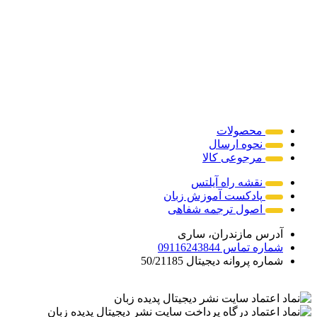
محصولات
نحوه ارسال
مرجوعی کالا
نقشه راه آیلتس
پادکست آموزش زبان
اصول ترجمه شفاهی
آدرس
مازندران، ساری
شماره تماس
09116243844
شماره پروانه دیجیتال
50/21185