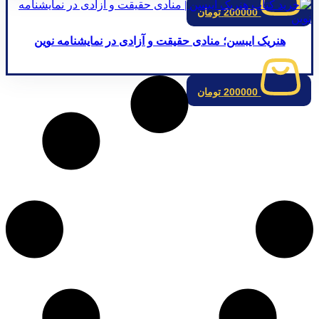
200000
تومان
هنریک ایبسن؛ منادی حقیقت و آزادی در نمایشنامه نوین
200000
تومان