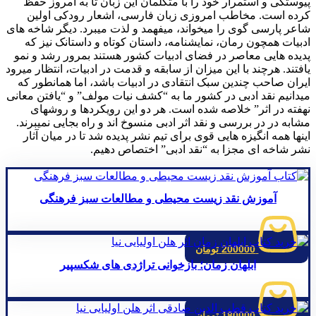
پیوستگی و استمرار خود را با متکلمان این زبان تا به امروز حفظ
کرده است. مخاطب امروزی زبان فارسی، اشعار رودکی اولین
شاعر پارسی گوی را میخواند، میفهمد و لذت میبرد. دیگر شاخه های
ادبیات همچون رمان، نمایشنامه، داستان کوتاه و داستانک نیز که
پدیده هایی معاصر در فضای ادبیات کشور هستند بمرور رشد و نمو
یافتند. هرچند با این میزان از سابقه و قدمت در ادبیات، انتظار میرود
ایران صاحب چندین سبک انتقادی در ادبیات باشد، اما همانطور که
میدانیم نقد ادبی در کشور ما به “کشف نیات مولف” و “یافتن معانی
نهفته در اثر” خلاصه شده است. هر دو این رویکردها و روشهای
مشابه در در بررسی و نقد اثر ادبی منسوخ اند و راه بجایی نمیبرند.
اینها همه انگیزه هایی قوی برای تیم نشر پدیده شد تا در میان آثار
نشر شاخه ای مجزا به “نقد ادبی” اختصاص دهیم.
آموزش نقد زیست محیطی و مطالعات سبز فرهنگی
200000
تومان
ابلهان زمان؛ بازخوانی تراژدی های شکسپیر
180000
تومان