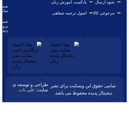
پادکست آموزش زبان
شماره
09116243844
تماس
ا
اصول ترجمه شفاهی
شماره
پروانه
50/21185
دیجیتال
طراحی و توسعه ی
 این وبسایت برای نشر
سایت:
علی تات
دیده محفوظ می باشد.