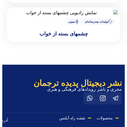
سانه‌ای
صوتی
چشمهای بسته از خواب
تال پدیده ترجمان
یدادهای فرهنگی و هنری
نقشه راه آیلتس
مازندران،
آدرس
ساری