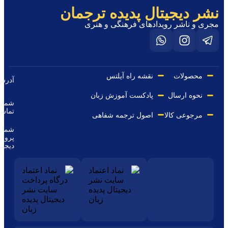
تال پدیده ترجمان
یدادهای فرهنگی و هنری
نقشه راه آیلتس
مازندران،
آدرس
ساری
پادکست آموزش زبان
شماره
09116243844
تماس
ا
اصول ترجمه شفاهی
شماره
پروانه
50/21185
دیجیتال